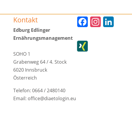
Kontakt
F
I
L
Edburg Edlinger
a
n
i
Ernährungsmanagement
c
s
n
e
t
k
SOHO 1
Grabenweg 64 / 4. Stock
b
a
e
6020 Innsbruck
o
g
d
Österreich
o
r
I
Telefon: 0664 / 2480140
k
a
n
Email: office@diaetologin.eu
m