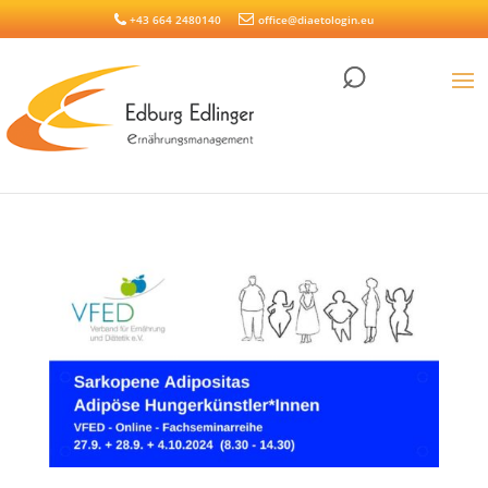
+43 664 2480140
office@diaetologin.eu