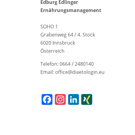
Edburg Edlinger
Ernährungsmanagement
SOHO 1
Grabenweg 64 / 4. Stock
6020 Innsbruck
Österreich
Telefon: 0664 / 2480140
Email: office@diaetologin.eu
F
I
L
a
n
i
c
s
n
e
t
k