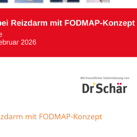
eizdarm mit FODMAP-Konzept