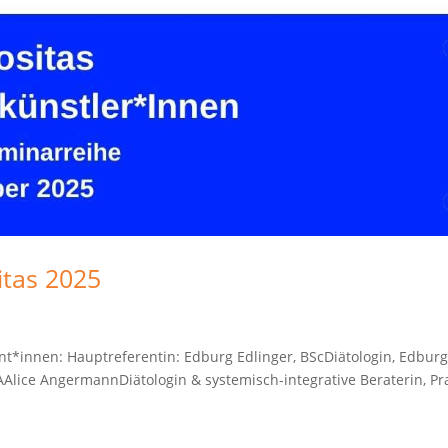
itas 2025
*innen: Hauptreferentin: Edburg Edlinger, BScDiätologin, Edbur
lice AngermannDiätologin & systemisch-integrative Beraterin, Pr