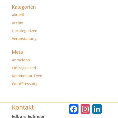
Kategorien
Aktuell
Archiv
Uncategorized
Veranstaltung
Meta
Anmelden
Eintrags-Feed
Kommentar-Feed
WordPress.org
Kontakt
F
I
L
Edburg Edlinger