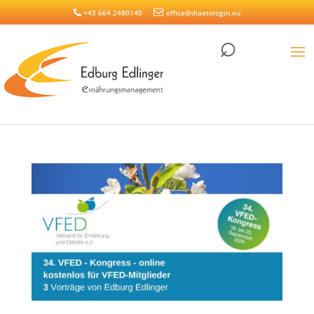
+43 664 2480140
office@diaetologin.eu