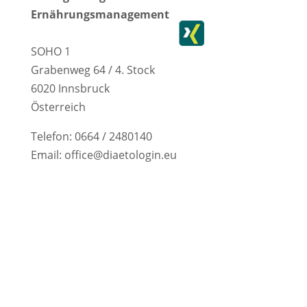
a
n
i
Ernährungsmanagement
c
s
n
e
t
k
SOHO 1
Grabenweg 64 / 4. Stock
b
a
e
6020 Innsbruck
o
g
d
Österreich
o
r
I
Telefon: 0664 / 2480140
k
a
n
Email: office@diaetologin.eu
m