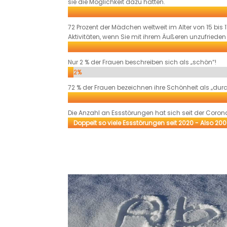
sie die Möglichkeit dazu hätten.
72 Prozent der Mädchen weltweit im Alter von 15 bi
Aktivitäten, wenn Sie mit ihrem Äußeren unzufrieden
Nur 2 % der Frauen beschreiben sich als „schön“!
2%
2%
72 % der Frauen bezeichnen ihre Schönheit als „durc
Die Anzahl an Essstörungen hat sich seit der Cor
Doppelt so viele Essstörungen seit 2020 - Also 200
Doppelt so viele Essstörungen seit 2020 - Also 200