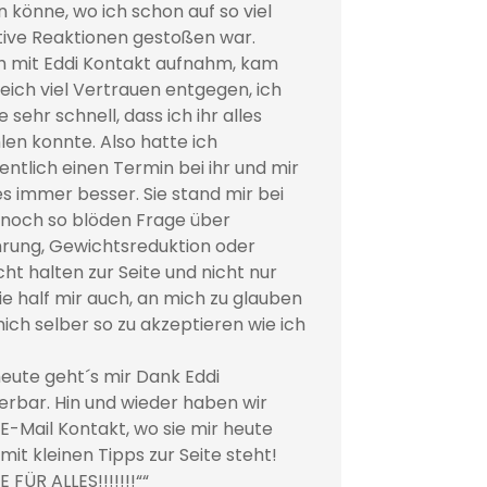
 könne, wo ich schon auf so viel
ive Reaktionen gestoßen war.
ch mit Eddi Kontakt aufnahm, kam
leich viel Vertrauen entgegen, ich
 sehr schnell, dass ich ihr alles
len konnte. Also hatte ich
ntlich einen Termin bei ihr und mir
es immer besser. Sie stand mir bei
 noch so blöden Frage über
rung, Gewichtsreduktion oder
ht halten zur Seite und nicht nur
sie half mir auch, an mich zu glauben
ich selber so zu akzeptieren wie ich
eute geht´s mir Dank Eddi
rbar. Hin und wieder haben wir
E-Mail Kontakt, wo sie mir heute
mit kleinen Tipps zur Seite steht!
 FÜR ALLES!!!!!!!““