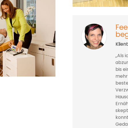
Fee
beg
Klien
„Als 
abzun
bis e
mehr 
beste
Verzw
Hausa
Ernäh
skept
konnt
Gedan