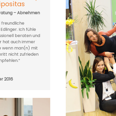
ipositas
eratung – Abnehmen
 freundliche
dlinger. Ich fühle
ssionell beraten und
er hat auch immer
e wenn man(n) mit
itt nicht zufrieden
mpfehlen.“
er 2016