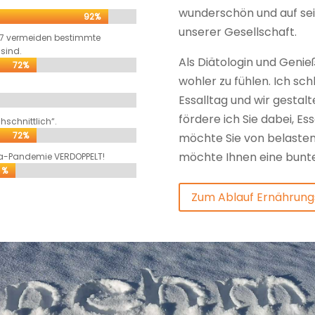
wunderschön und auf sei
92%
92%
unserer Gesellschaft.
s 17 vermeiden bestimmte
 sind.
Als Diätologin und Genieß
72%
72%
wohler zu fühlen. Ich sch
Essalltag und wir gesta
fördere ich Sie dabei, Es
hschnittlich“.
72%
72%
möchte Sie von belasten
möchte Ihnen eine bunte
ona-Pandemie VERDOPPELT!
 %
 %
Zum Ablauf Ernährun