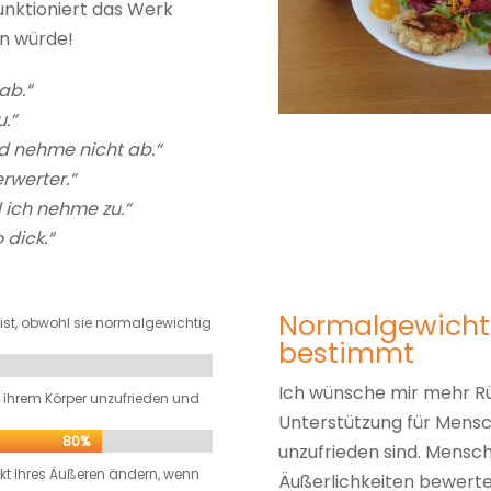
unktioniert das Werk
en würde!
ab.“
.“
nd nehme nicht ab.“
erwerter.“
d ich nehme zu.“
 dick.“
Normalgewicht 
“ ist, obwohl sie normalgewichtig
bestimmt
Ich wünsche mir mehr Rüc
t ihrem Körper unzufrieden und
Unterstützung für Mensc
80%
80%
unzufrieden sind. Mensch
kt Ihres Äußeren ändern, wenn
Äußerlichkeiten bewertet