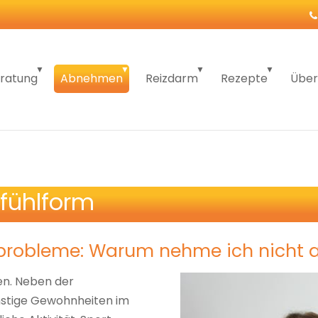
ratung
Abnehmen
Reizdarm
Rezepte
Über
lfühlform
probleme: Warum nehme ich nicht 
n. Neben der
nstige Gewohnheiten im