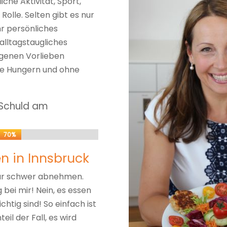
iche Aktivität, Sport,
olle. Selten gibt es nur
hr persönliches
 alltagstaugliches
igenen Vorlieben
ne Hungern und ohne
k Schuld am
70%
70%
n in Innsbruck
 nur schwer abnehmen.
g bei mir! Nein, es essen
chtig sind! So einfach ist
eil der Fall, es wird