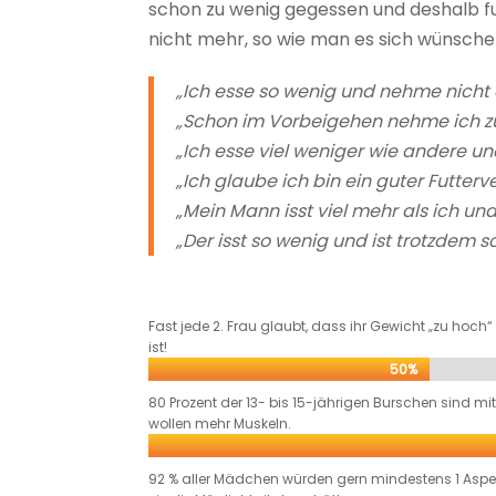
schon zu wenig gegessen und deshalb f
nicht mehr, so wie man es sich wünsch
„Ich esse so wenig und nehme nicht 
„Schon im Vorbeigehen nehme ich zu
„Ich esse viel weniger wie andere u
„Ich glaube ich bin ein guter Futterv
„Mein Mann isst viel mehr als ich un
„Der isst so wenig und ist trotzdem so
Fast jede 2. Frau glaubt, dass ihr Gewicht „zu hoch
ist!
50%
50%
80 Prozent der 13- bis 15-jährigen Burschen sind mi
wollen mehr Muskeln.
92 % aller Mädchen würden gern mindestens 1 Aspe