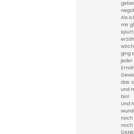
geben
negat
Als i
mir g
spürte
erzäh
wöche
ging 
jeder
Ernäh
Gewic
das: 
und m
bin!
Und h
wunde
noch 
noch 
DANKE