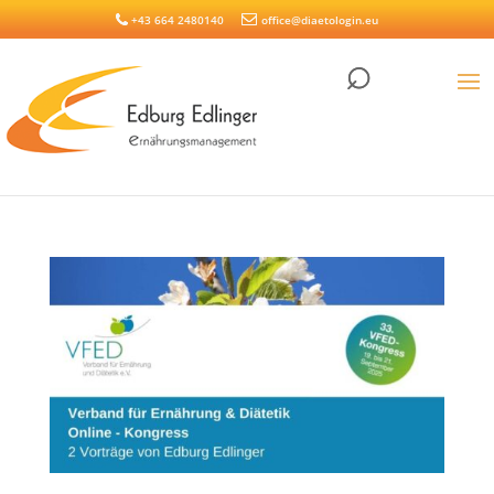
+43 664 2480140
office@diaetologin.eu