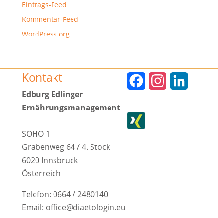
Eintrags-Feed
Kommentar-Feed
WordPress.org
Kontakt
F
I
L
Edburg Edlinger
a
n
i
Ernährungsmanagement
c
s
n
e
t
k
SOHO 1
Grabenweg 64 / 4. Stock
b
a
e
6020 Innsbruck
o
g
d
Österreich
o
r
I
Telefon: 0664 / 2480140
k
a
n
Email: office@diaetologin.eu