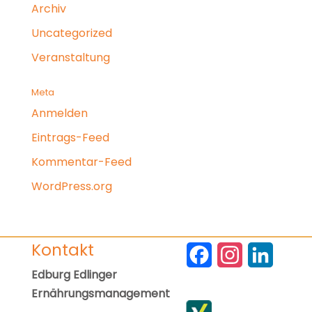
Archiv
Uncategorized
Veranstaltung
Meta
Anmelden
Eintrags-Feed
Kommentar-Feed
WordPress.org
Kontakt
F
I
L
Edburg Edlinger
a
n
i
Ernährungsmanagement
c
s
n