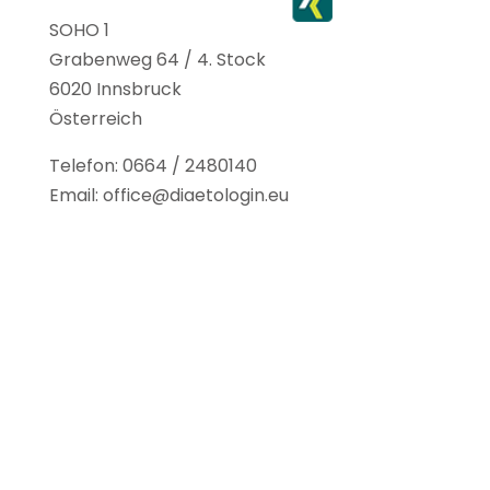
e
t
k
SOHO 1
Grabenweg 64 / 4. Stock
b
a
e
6020 Innsbruck
o
g
d
Österreich
o
r
I
Telefon: 0664 / 2480140
k
a
n
Email: office@diaetologin.eu
m