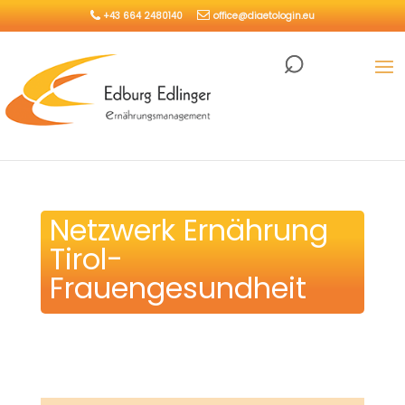
+43 664 2480140
office@diaetologin.eu
Netzwerk Ernährung
Tirol-
Frauengesundheit