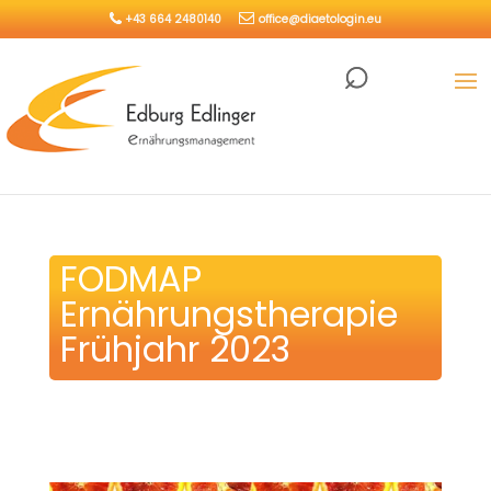
+43 664 2480140
office@diaetologin.eu
FODMAP
Ernährungstherapie
Frühjahr 2023