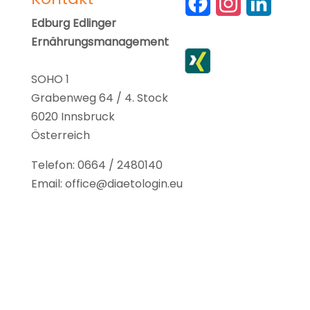
F
I
L
Edburg Edlinger
a
n
i
Ernährungsmanagement
c
s
n
e
t
k
SOHO 1
Grabenweg 64 / 4. Stock
b
a
e
6020 Innsbruck
o
g
d
Österreich
o
r
I
Telefon: 0664 / 2480140
k
a
n
Email: office@diaetologin.eu
m