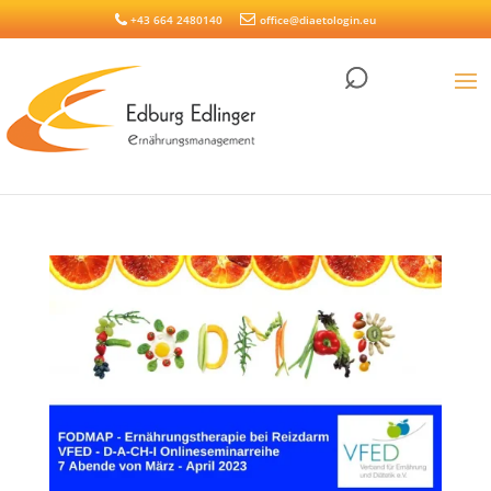
+43 664 2480140
office@diaetologin.eu