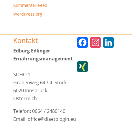
Kommentar-Feed
WordPress.org
Kontakt
F
I
L
Edburg Edlinger
a
n
i
Ernährungsmanagement
c
s
n
e
t
k
SOHO 1
Grabenweg 64 / 4. Stock
b
a
e
6020 Innsbruck
o
g
d
Österreich
o
r
I
Telefon: 0664 / 2480140
k
a
n
Email: office@diaetologin.eu
m