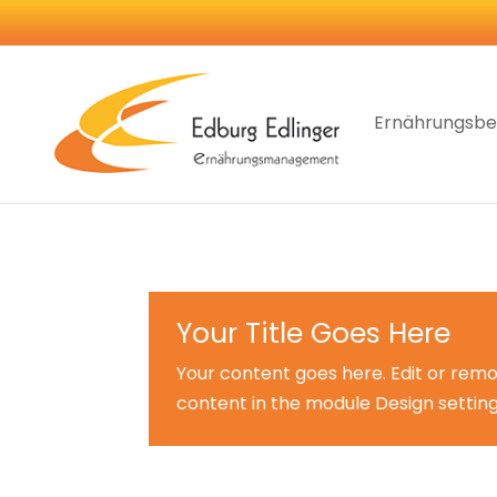
Ernährungsbe
Your Title Goes Here
Your content goes here. Edit or remov
content in the module Design settin