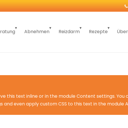
ratung
Abnehmen
Reizdarm
Rezepte
Über
e this text inline or in the module Content settings. You 
gs and even apply custom CSS to this text in the module 