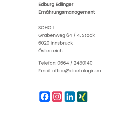
Edburg Edlinger
Ernährungsmanagement
SOHO 1
Grabenweg 64 / 4. Stock
6020 Innsbruck
Österreich
Telefon: 0664 / 2480140
Email: office@diaetologin.eu
F
I
L
a
n
i
c
s
n
e
t
k