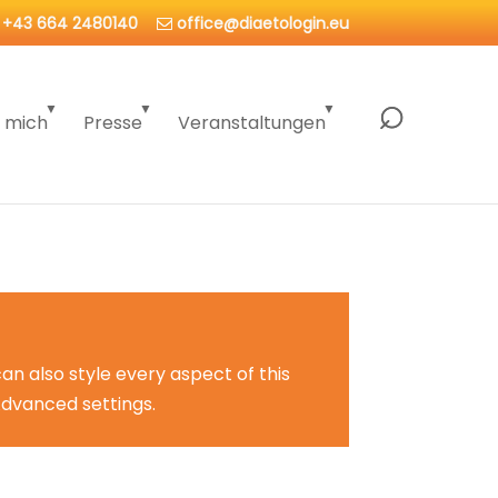
+43 664 2480140
office@diaetologin.eu
 mich
Presse
Veranstaltungen
can also style every aspect of this
Advanced settings.