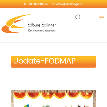
+43 664 2480140
office@diaetologin.eu
Update-FODMAP