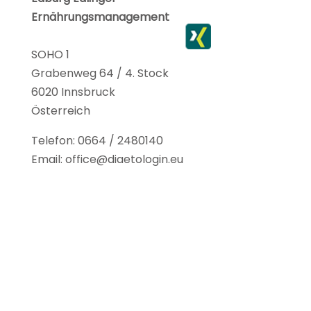
a
n
i
Ernährungsmanagement
c
s
n
e
t
k
SOHO 1
Grabenweg 64 / 4. Stock
b
a
e
6020 Innsbruck
o
g
d
Österreich
o
r
I
Telefon: 0664 / 2480140
k
a
n
Email: office@diaetologin.eu
m