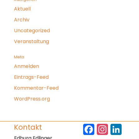
Aktuell
Archiv
Uncategorized
Veranstaltung
Meta
Anmelden
Eintrags-Feed
Kommentar-Feed
WordPress.org
Kontakt
F
I
L
Edburg Edlinger