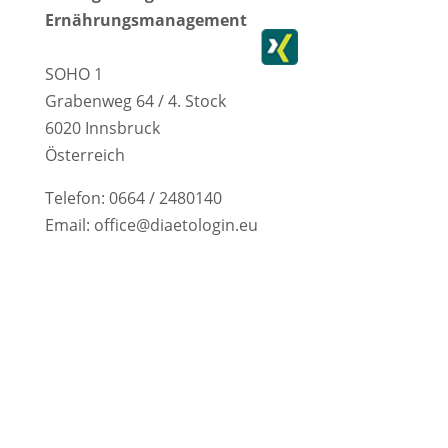
a
n
i
Ernährungsmanagement
c
s
n
e
t
k
SOHO 1
Grabenweg 64 / 4. Stock
b
a
e
6020 Innsbruck
o
g
d
Österreich
o
r
I
Telefon: 0664 / 2480140
k
a
n
Email: office@diaetologin.eu
m