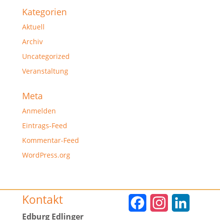
Kategorien
Aktuell
Archiv
Uncategorized
Veranstaltung
Meta
Anmelden
Eintrags-Feed
Kommentar-Feed
WordPress.org
Kontakt
F
I
L
Edburg Edlinger