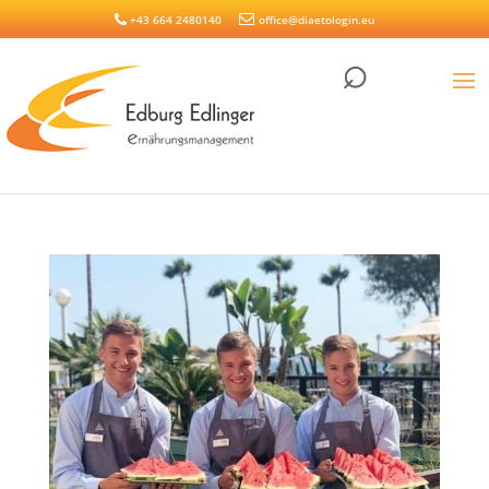
+43 664 2480140
office@diaetologin.eu