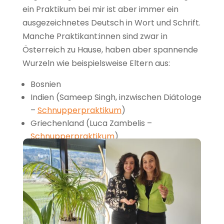
ein Praktikum bei mir ist aber immer ein
ausgezeichnetes Deutsch in Wort und Schrift.
Manche Praktikant:innen sind zwar in
Österreich zu Hause, haben aber spannende
Wurzeln wie beispielsweise Eltern aus:
Bosnien
Indien (Sameep Singh, inzwischen Diätologe
–
Schnupperpraktikum
)
Griechenland (Luca Zambelis –
Schnupperpraktikum
)
Das wiederum gibt mir neue Inspiration und
Würze, für die ich richtig dankbar bin!