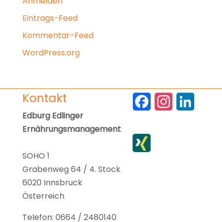
Anmelden
Eintrags-Feed
Kommentar-Feed
WordPress.org
Kontakt
F
I
L
Edburg Edlinger
a
n
i
Ernährungsmanagement
c
s
n
e
t
k
SOHO 1
Grabenweg 64 / 4. Stock
b
a
e
6020 Innsbruck
o
g
d
Österreich
o
r
I
Telefon: 0664 / 2480140