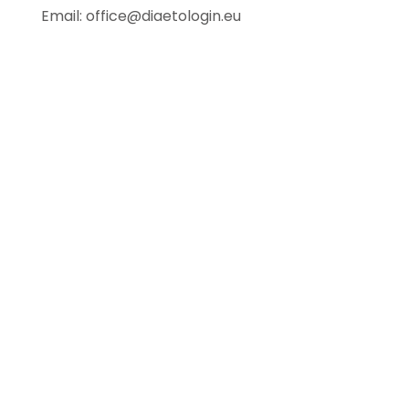
k
a
n
Email: office@diaetologin.eu
m